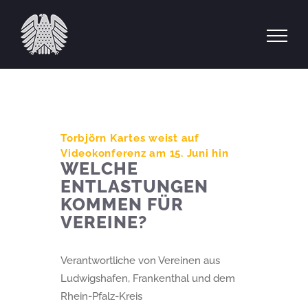
Zum
Inhalt
springen
Torbjörn Kartes weist auf
Videokonferenz am 15. Juni hin
WELCHE
ENTLASTUNGEN
KOMMEN FÜR
VEREINE?
Verantwortliche von Vereinen aus
Ludwigshafen, Frankenthal und dem
Rhein-Pfalz-Kreis