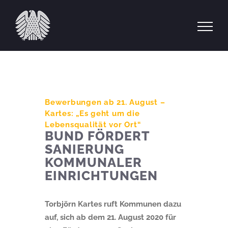
Zum
Inhalt
springen
Bewerbungen ab 21. August –
Kartes: „Es geht um die
Lebensqualität vor Ort“
BUND FÖRDERT
SANIERUNG
KOMMUNALER
EINRICHTUNGEN
Torbjörn Kartes ruft Kommunen dazu
auf, sich ab dem 21. August 2020 für