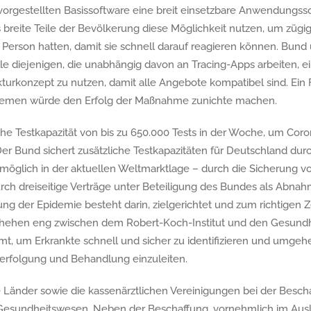
vorgestellten Basissoftware eine breit einsetzbare Anwendungssof
reite Teile der Bevölkerung diese Möglichkeit nutzen, um zügig 
en Person hatten, damit sie schnell darauf reagieren können. Bu
le diejenigen, die unabhängig davon an Tracing-Apps arbeiten, ei
urkonzept zu nutzen, damit alle Angebote kompatibel sind. Ein 
men würde den Erfolg der Maßnahme zunichte machen.
he Testkapazität von bis zu 650.000 Tests in der Woche, um Coro
 Der Bund sichert zusätzliche Testkapazitäten für Deutschland du
 möglich in der aktuellen Weltmarktlage – durch die Sicherung vo
rch dreiseitige Verträge unter Beteiligung des Bundes als Abnah
ng der Epidemie besteht darin, zielgerichtet und zum richtigen Z
chehen eng zwischen dem Robert-Koch-Institut und den Gesundh
 um Erkrankte schnell und sicher zu identifizieren und umgeh
erfolgung und Behandlung einzuleiten.
e Länder sowie die kassenärztlichen Vereinigungen bei der Besch
 Gesundheitswesen. Neben der Beschaffung, vornehmlich im Ausl