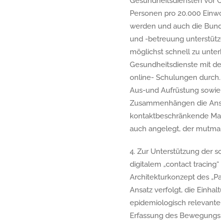
Gesundheitsdiensten vor O
Personen pro 20.000 Einwo
werden und auch die Bund
und -betreuung unterstütze
möglichst schnell zu unte
Gesundheitsdienste mit de
online- Schulungen durch
Aus-und Aufrüstung sowie 
Zusammenhängen die Anste
kontaktbeschränkende Maßn
auch angelegt, der mutma
4. Zur Unterstützung der s
digitalem „contact tracing
Architekturkonzept des „P
Ansatz verfolgt, die Einha
epidemiologisch relevante
Erfassung des Bewegungspro