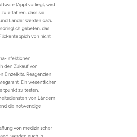
tware (App) vorliegt, wird
zu erfahren, dass sie
nd und Länder werden dazu
ndringlich gebeten, das
Flickenteppich von nicht
na-Infektionen
rch den Zukauf von
n Einzelkits, Reagenzien
megarant. Ein wesentlicher
eitpunkt zu testen.
eitsdiensten von Ländern
end die notwendige
affung von medizinischer
and, werden auch in