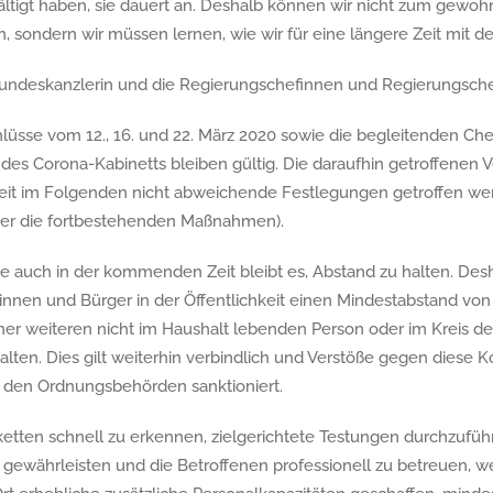
ltigt haben, sie dauert an. Deshalb können wir nicht zum gewoh
 sondern wir müssen lernen, wie wir für eine längere Zeit mit 
undeskanzlerin und die Regierungschefinnen und Regierungsche
lüsse vom 12., 16. und 22. März 2020 sowie die begleitenden C
des Corona-Kabinetts bleiben gültig. Die daraufhin getroffenen
weit im Folgenden nicht abweichende Festlegungen getroffen wer
ber die fortbestehenden Maßnahmen).
 auch in der kommenden Zeit bleibt es, Abstand zu halten. Desha
innen und Bürger in der Öffentlichkeit einen Mindestabstand von
 einer weiteren nicht im Haushalt lebenden Person oder im Kreis 
lten. Dies gilt weiterhin verbindlich und Verstöße gegen diese
den Ordnungsbehörden sanktioniert.
ketten schnell zu erkennen, zielgerichtete Testungen durchzuführ
gewährleisten und die Betroffenen professionell zu betreuen, we