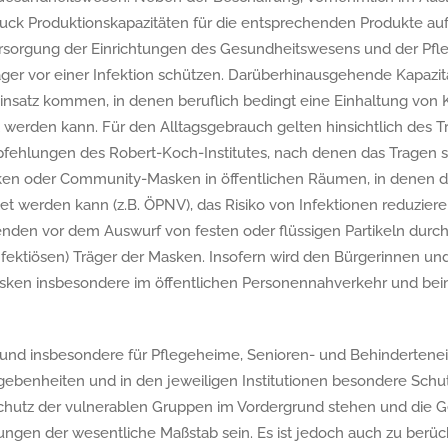
ck Produktionskapazitäten für die entsprechenden Produkte auf
lversorgung der Einrichtungen des Gesundheitswesens und der Pfl
ger vor einer Infektion schützen. Darüberhinausgehende Kapazitä
insatz kommen, in denen beruflich bedingt eine Einhaltung von 
 werden kann. Für den Alltagsgebrauch gelten hinsichtlich des 
fehlungen des Robert-Koch-Institutes, nach denen das Tragen s
sken oder Community-Masken in öffentlichen Räumen, in denen 
tet werden kann (z.B. ÖPNV), das Risiko von Infektionen reduzier
den vor dem Auswurf von festen oder flüssigen Partikeln durc
fektiösen) Träger der Masken. Insofern wird den Bürgerinnen un
sken insbesondere im öffentlichen Personennahverkehr und beim
 und insbesondere für Pflegeheime, Senioren- und Behinderten
gebenheiten und in den jeweiligen Institutionen besondere Sch
hutz der vulnerablen Gruppen im Vordergrund stehen und die G
tungen der wesentliche Maßstab sein. Es ist jedoch auch zu berüc