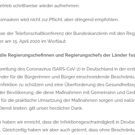
etrieb schrittweise wieder aufnehmen.
smasken wird nicht zur Pflicht, aber dringend empfohlen.
isse der Telefonschaltkonferenz der Bundeskanzlerin mit den Re
 am 15. April 2020 im Wortlaut:
die Regierungschefinnen und Regierungschefs der Länder fas
reitung des Coronavirus (SARS-CoV-2) in Deutschland in der erst
änder für die Bürgerinnen und Bürger einschneidende Beschrän
Infektion zu schützen und eine Überforderung des Gesundheitss
er Bevölkerung, die diese Maßnahmen mit Gemeinsinn und Gedu
 für die praktische Umsetzung der Maßnahmen sorgen und natürl
nst leisten, gilt unser herzlicher Dank.
haben wir erreicht, dass die Infektionsgeschwindigkeit in Deu
t. Gleichzeitig haben wir aber auch gelernt, dass ohne Beschrän