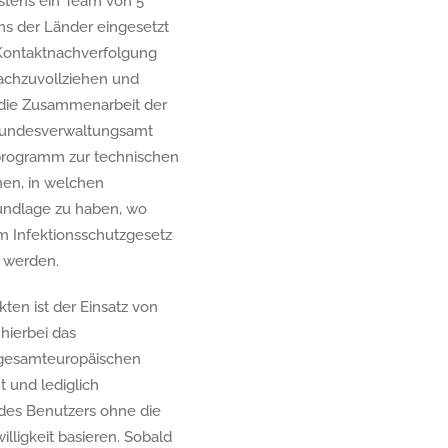
stens ein Team von 5
ms der Länder eingesetzt
Kontaktnachverfolgung
nachzuvollziehen und
 die Zusammenarbeit der
 Bundesverwaltungsamt
programm zur technischen
hen, in welchen
undlage zu haben, wo
m Infektionsschutzgesetz
 werden.
ten ist der Einsatz von
hierbei das
n gesamteuropäischen
 und lediglich
des Benutzers ohne die
lligkeit basieren. Sobald