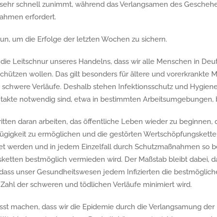
 sehr schnell zunimmt, während das Verlangsamen des Geschehen
hmen erfordert.
un, um die Erfolge der letzten Wochen zu sichern.
 die Leitschnur unseres Handelns, dass wir alle Menschen in Deu
schützen wollen. Das gilt besonders für ältere und vorerkrankte 
 es schwere Verläufe. Deshalb stehen Infektionsschutz und Hygi
takte notwendig sind, etwa in bestimmten Arbeitsumgebungen, b
itten daran arbeiten, das öffentliche Leben wieder zu beginnen
ügigkeit zu ermöglichen und die gestörten Wertschöpfungsketten
et werden und in jedem Einzelfall durch Schutzmaßnahmen so be
sketten bestmöglich vermieden wird. Der Maßstab bleibt dabei, d
 dass unser Gesundheitswesen jedem Infizierten die bestmöglic
Zahl der schweren und tödlichen Verläufe minimiert wird.
st machen, dass wir die Epidemie durch die Verlangsamung der 