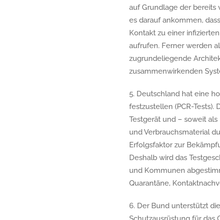
auf Grundlage der bereits 
es darauf ankommen, dass b
Kontakt zu einer infiziert
aufrufen. Ferner werden al
zugrundeliegende Architekt
zusammenwirkenden Syste
5. Deutschland hat eine ho
festzustellen (PCR-Tests).
Testgerät und – soweit als
und Verbrauchsmaterial du
Erfolgsfaktor zur Bekämpfu
Deshalb wird das Testges
und Kommunen abgestimmt,
Quarantäne, Kontaktnachv
6. Der Bund unterstützt di
Schutzausrüstung für das