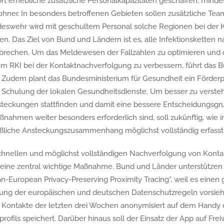
rt erhebliche zusätzliche Personalkapazitäten geschaffen, minde
hner. In besonders betroffenen Gebieten sollen zusätzliche Tea
eswehr wird mit geschultem Personal solche Regionen bei der 
n. Das Ziel von Bund und Ländern ist es, alle Infektionsketten 
rbrechen. Um das Meldewesen der Fallzahlen zu optimieren und
m RKI bei der Kontaktnachverfolgung zu verbessern, führt das
. Zudem plant das Bundesministerium für Gesundheit ein Förder
Schulung der lokalen Gesundheitsdienste. Um besser zu verste
ckungen stattfinden und damit eine bessere Entscheidungsgr
ahmen weiter besonders erforderlich sind, soll zukünftig, wie i
ßliche Ansteckungszusammenhang möglichst vollständig erfasst
chnellen und möglichst vollständigen Nachverfolgung von Kontak
“ eine zentral wichtige Maßnahme. Bund und Länder unterstützen 
an-European Privacy-Preserving Proximity Tracing“, weil es eine
ltung der europäischen und deutschen Datenschutzregeln vorsieht
 Kontakte der letzten drei Wochen anonymisiert auf dem Handy 
fils speichert. Darüber hinaus soll der Einsatz der App auf Freiwi