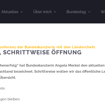
Aktuelles
Über mich
Bundestag
Wa
konferenz der Bundeskanzlerin mit den Länderchefs
, SCHRITTWEISE ÖFFNUNG
chenerfolg“ hat Bundeskanzlerin Angela Merkel den aktuellen
chland bezeichnet. Schrittweise wollen wir das öffentliche L
Übersicht.
kte:
gen bleiben.