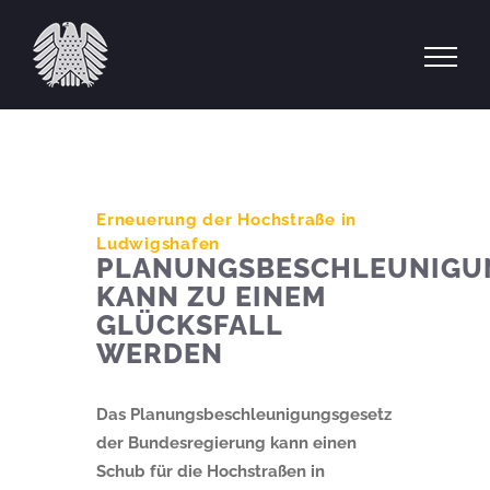
Zum
Inhalt
springen
Erneuerung der Hochstraße in
Ludwigshafen
PLANUNGSBESCHLEUNIGU
KANN ZU EINEM
GLÜCKSFALL
WERDEN
Das Planungsbeschleunigungsgesetz
der Bundesregierung kann einen
Schub für die Hochstraßen in