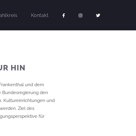
hlkreis
Kontakt
UR HIN
 Frankenthal und dem
e Bundesregierung den
n. Kultureinrichtungen und
 werden. Ziel des
igungsperspektive für