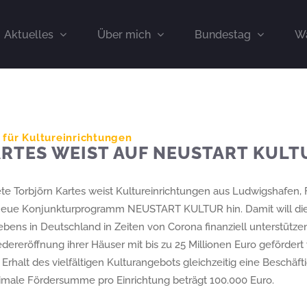
Aktuelles
Über mich
Bundestag
Wa
für Kultureinrichtungen
RTES WEIST AUF NEUSTART KULT
 Torbjörn Kartes weist Kultureinrichtungen aus Ludwigshafen,
s neue Konjunkturprogramm NEUSTART KULTUR hin. Damit will di
ebens in Deutschland in Zeiten von Corona finanziell unterstütze
edereröffnung ihrer Häuser mit bis zu 25 Millionen Euro gefördert
halt des vielfältigen Kulturangebots gleichzeitig eine Beschäft
imale Fördersumme pro Einrichtung beträgt 100.000 Euro.