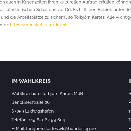
n auch in Krisenzeiten ihren kulturellen Auftrag erfüllen könne
es künstlerischen Schaffens vor Ort. Es hilft, den Betrieb unter
nd die Arbeitsplätze zu sichern“, so Torbjörn Kartes. Alle wichti
nter:
https://neustartkultur.de/nk
.
IM WAHLKREIS
Wahlkreisbüro Torbjörn Kartes MdB
B
Benckiserstraße 26
P
67059 Ludwigshafen
1
Telefon:
+49 621 62 99 604
T
E-Mail:
torbjoern.kartes.wk@bundestag.de
E