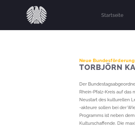
Zum
Inhalt
Startseite
springen
Neue Bundesförderung 
TORBJÖRN KA
Der Bundestagsabgeordnete
Rhein-Pfalz-Kreis auf da
Neustart des kulturellen L
-akteure sollen bei der Wi
Programms ist neben dem Er
Kulturschaffende. Die max