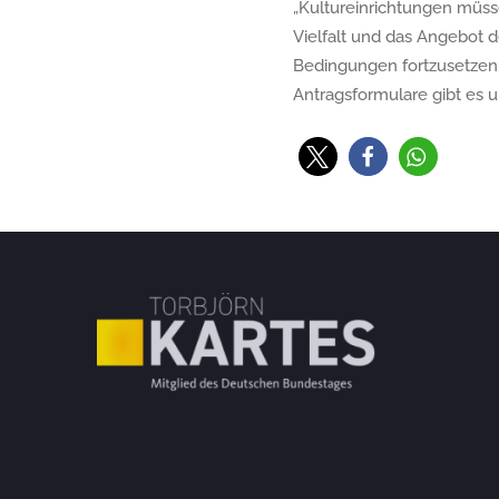
„Kultureinrichtungen müsse
Vielfalt und das Angebot d
Bedingungen fortzusetzen u
Antragsformulare gibt es u