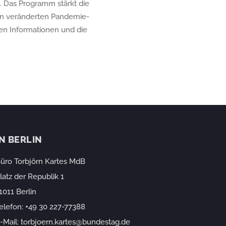
n. Das Programm stärkt die
 den veränderten Pandemie-
gen Informationen und die
IN BERLIN
üro Torbjörn Kartes MdB
latz der Republik 1
1011 Berlin
elefon:
+49 30 227-77388
-Mail:
torbjoern.kartes@bundestag.de