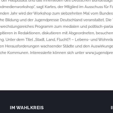
 der Hauptstadt und das Innenleben des Deutschen Bundestags 
ndmedienworkshop“, sagt Kartes, der Mitglied im Ausschuss für Fa
nden Jahr wird der Workshop zum siebzehnten Mal vom Bundes
sche Bildung und der Jugendpresse Deutschland veranstaltet. Di
bwechslungsreiches Programm zum medialen und politisch-parlam
pitieren in Redaktionen, diskutieren mit Abgeordneten, besuchen
ung. Unter dem Titel „Stadt, Land, Flucht?! – Lebens- und Wohnr
t den Herausforderungen wachsender Städte und den Auswirkung
liche Kommunen. Interessierte können sich unter www.jugendpr
IM WAHLKREIS