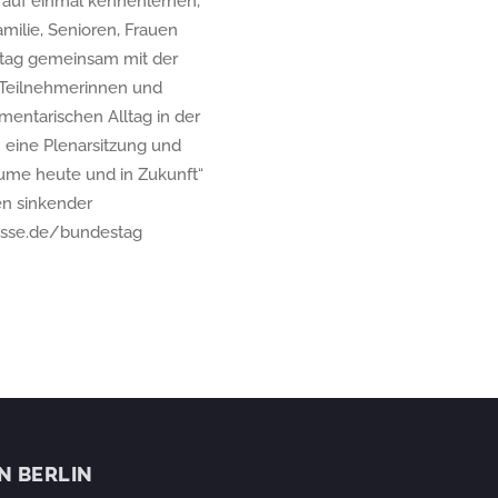
auf einmal kennenlernen,
milie, Senioren, Frauen
tag gemeinsam mit der
e Teilnehmerinnen und
entarischen Alltag in der
 eine Plenarsitzung und
äume heute und in Zukunft“
en sinkender
esse.de/bundestag
IN BERLIN