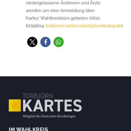
niedergelassene Ärztinnen und Ärzte
werden um eine Anmeldung über
Kartes‘ Wahlkreisbüro gebeten (0621
6299604,
torbjoern.kartes.ma02@bundestag.de
).
IM WAHLKREIS