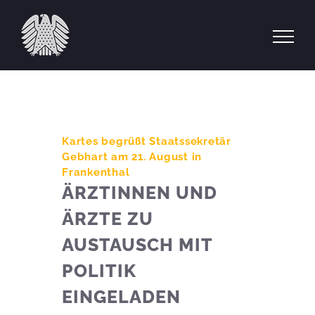
Zum
Inhalt
springen
Kartes begrüßt Staatssekretär
Gebhart am 21. August in
Frankenthal
ÄRZTINNEN UND
ÄRZTE ZU
AUSTAUSCH MIT
POLITIK
EINGELADEN