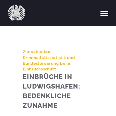
Zum
Inhalt
springen
Zur aktuellen
Kriminalitätsstatistik und
Bundesförderung beim
Einbruchsschutz
EINBRÜCHE IN
LUDWIGSHAFEN:
BEDENKLICHE
ZUNAHME