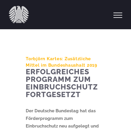
Zum
Inhalt
springen
Torbjörn Kartes: Zusätzliche
Mittel im Bundeshaushalt 2019
ERFOLGREICHES
PROGRAMM ZUM
EINBRUCHSCHUTZ
FORTGESETZT
Der Deutsche Bundestag hat das
Förderprogramm zum
Einbruchschutz neu aufgelegt und