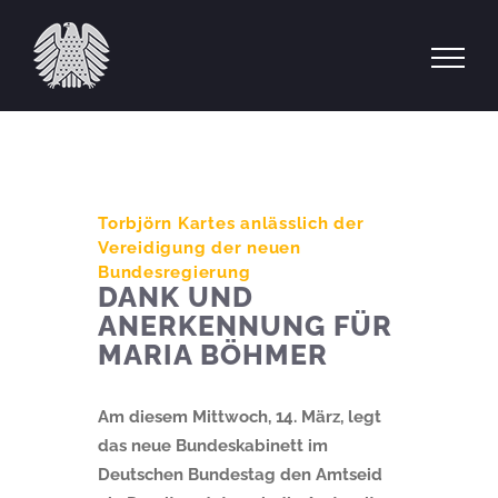
Zum
Inhalt
springen
Torbjörn Kartes anlässlich der
Vereidigung der neuen
Bundesregierung
DANK UND
ANERKENNUNG FÜR
MARIA BÖHMER
Am diesem Mittwoch, 14. März, legt
das neue Bundeskabinett im
Deutschen Bundestag den Amtseid