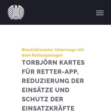
Zum
Inhalt
springen
Blaulichtwoche: Unterwegs mit
dem Rettungswagen
TORBJÖRN KARTES
FÜR RETTER-APP,
REDUZIERUNG DER
EINSÄTZE UND
SCHUTZ DER
EINSATZKRÄFTE