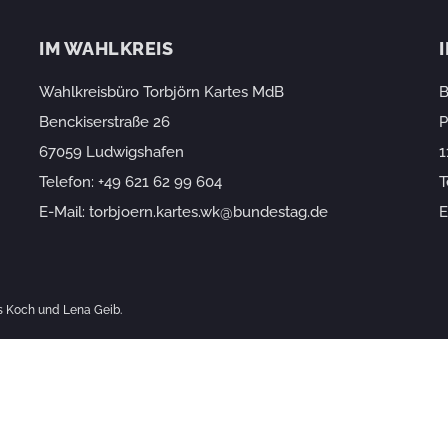
IM WAHLKREIS
Wahlkreisbüro Torbjörn Kartes MdB
B
Benckiserstraße 26
P
67059 Ludwigshafen
1
Telefon:
+49 621 62 99 604
T
E-Mail:
torbjoern.kartes.wk@bundestag.de
E
as Koch und Lena Geib.