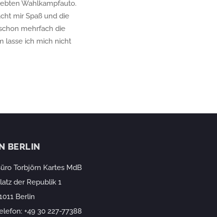
klebten Wahlkampfauto.
acht mir Spaß und die
 schon mehrfach die
m lasse ich mich nicht
IN BERLIN
üro Torbjörn Kartes MdB
latz der Republik 1
1011 Berlin
elefon:
+49 30 227-77388