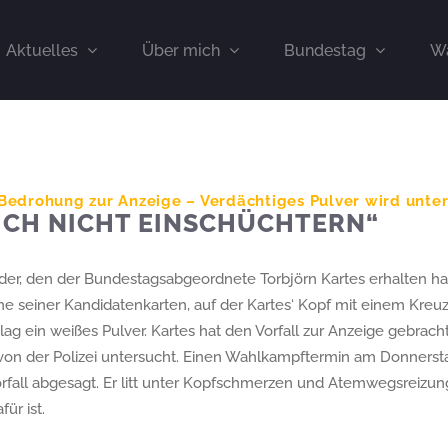
Aktuelles
Über mich
Bundestag
Wa
 Bedrohung zur Anzeige – Verdächtiges Pulver wird unte
MICH NICHT EINSCHÜCHTERN“
, den der Bundestagsabgeordnete Torbjörn Kartes erhalten hat, b
ne seiner Kandidatenkarten, auf der Kartes‘ Kopf mit einem Kreu
g ein weißes Pulver. Kartes hat den Vorfall zur Anzeige gebrach
von der Polizei untersucht. Einen Wahlkampftermin am Donnerst
all abgesagt. Er litt unter Kopfschmerzen und Atemwegsreizungen
ür ist.