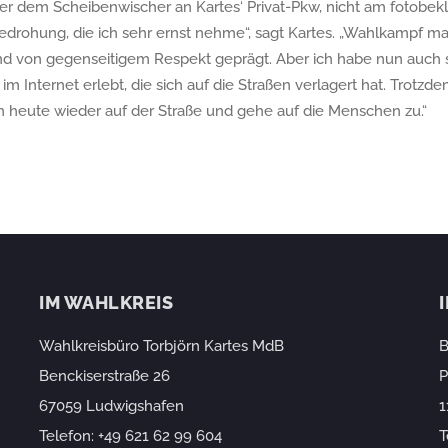
er dem Scheibenwischer an Kartes‘ Privat-Pkw, nicht am fotobe
Bedrohung, die ich sehr ernst nehme“, sagt Kartes. „Wahlkampf m
nd von gegenseitigem Respekt geprägt. Aber ich habe nun auch
im Internet erlebt, die sich auf die Straßen verlagert hat. Trotzde
h heute wieder auf der Straße und gehe auf die Menschen zu.“
IM WAHLKREIS
Wahlkreisbüro Torbjörn Kartes MdB
B
Benckiserstraße 26
P
67059 Ludwigshafen
1
Telefon:
+49 621 62 99 604
T