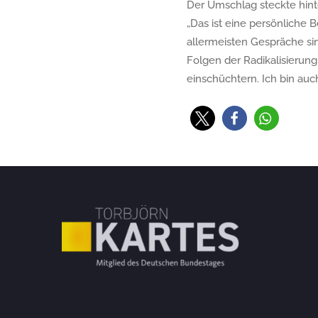
Der Umschlag steckte hint
„Das ist eine persönliche 
allermeisten Gespräche si
Folgen der Radikalisierung 
einschüchtern. Ich bin auc