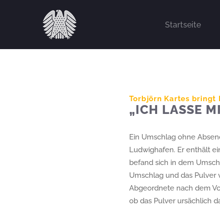
Zum
Inhalt
Startseite
springen
Torbjörn Kartes bringt
„ICH LASSE 
Ein Umschlag ohne Absender
Ludwighafen. Er enthält ei
befand sich in dem Umschla
Umschlag und das Pulver 
Abgeordnete nach dem Vorf
ob das Pulver ursächlich daf