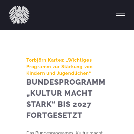
Zum
Inhalt
springen
Torbjörn Kartes: „Wichtiges
Programm zur Stärkung von
Kindern und Jugendlichen“
BUNDESPROGRAMM
„KULTUR MACHT
STARK“ BIS 2027
FORTGESETZT
Das Bundesprogramm „Kultur macht