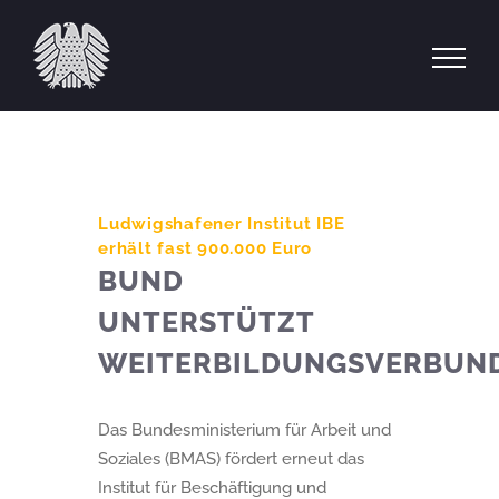
Zum
Inhalt
springen
Ludwigshafener Institut IBE
erhält fast 900.000 Euro
BUND
UNTERSTÜTZT
WEITERBILDUNGSVERBUN
Das Bundesministerium für Arbeit und
Soziales (BMAS) fördert erneut das
Institut für Beschäftigung und