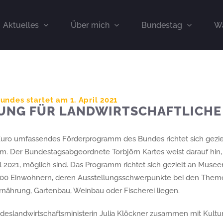
Aktuelles
Über mich
Bundestag
Wa
des startet am 1. April 2021
UNG FÜR LANDWIRTSCHAFTLICHE
Euro umfassendes Förderprogramm des Bundes richtet sich geziel
m. Der Bundestagsabgeordnete Torbjörn Kartes weist darauf hin
l 2021, möglich sind. Das Programm richtet sich gezielt an Musee
000 Einwohnern, deren Ausstellungsschwerpunkte bei den Theme
rnährung, Gartenbau, Weinbau oder Fischerei liegen.
eslandwirtschaftsministerin Julia Klöckner zusammen mit Kulturs