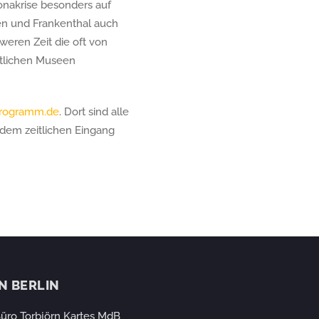
ronakrise besonders auf
en und Frankenthal auch
hweren Zeit die oft von
ftlichen Museen
programm.de
. Dort sind alle
 dem zeitlichen Eingang
IN BERLIN
üro Torbjörn Kartes MdB