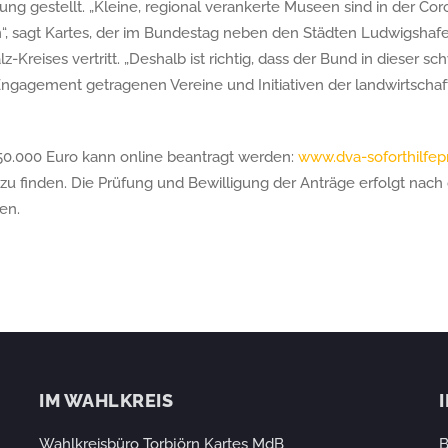
ung gestellt. „Kleine, regional verankerte Museen sind in der Co
, sagt Kartes, der im Bundestag neben den Städten Ludwigshaf
z-Kreises vertritt. „Deshalb ist richtig, dass der Bund in dieser sc
gagement getragenen Vereine und Initiativen der landwirtscha
 50.000 Euro kann online beantragt werden:
www.dva-soforthilfe
zu finden. Die Prüfung und Bewilligung der Anträge erfolgt nach
en.
IM WAHLKREIS
Wahlkreisbüro Torbjörn Kartes MdB
B