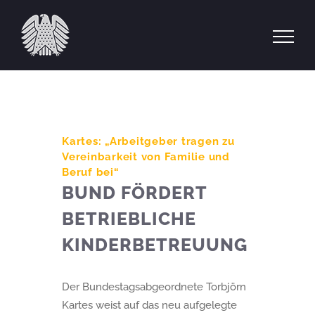
Zum
Inhalt
springen
Kartes: „Arbeitgeber tragen zu
Vereinbarkeit von Familie und
Beruf bei“
BUND FÖRDERT
BETRIEBLICHE
KINDERBETREUUNG
Der Bundestagsabgeordnete Torbjörn
Kartes weist auf das neu aufgelegte