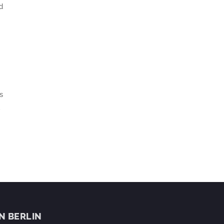
d
s
.
IN BERLIN