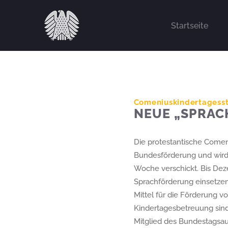
Zum
Inhalt
Startseite
springen
Comeniuskindertagesst
NEUE „SPRAC
Die protestantische Comeni
Bundesförderung und wird 
Woche verschickt. Bis Dez
Sprachförderung einsetzen
Mittel für die Förderung vo
Kindertagesbetreuung sind 
Mitglied des Bundestagsau