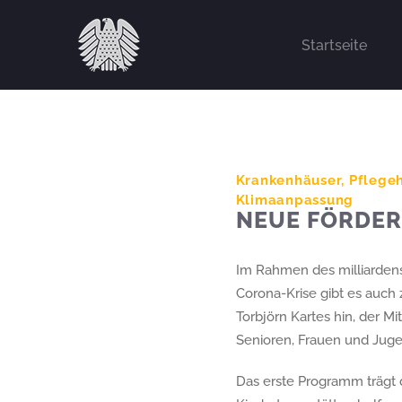
Zum
Inhalt
Startseite
springen
Krankenhäuser, Pflege
Klimaanpassung
NEUE FÖRDE
Im Rahmen des milliarden
Corona-Krise gibt es auch
Torbjörn Kartes hin, der Mi
Senioren, Frauen und Jugen
Das erste Programm trägt 