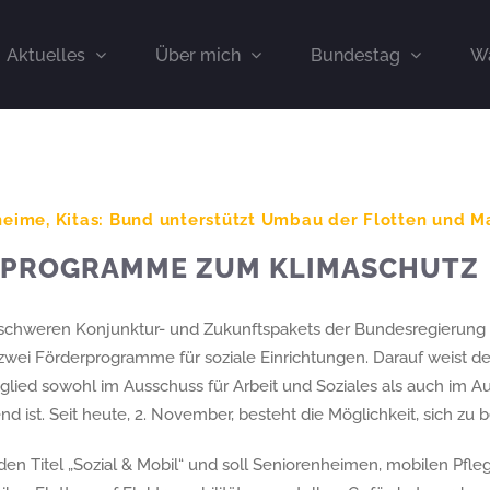
Aktuelles
Über mich
Bundestag
Wa
heime, Kitas: Bund unterstützt Umbau der Flotten und 
RPROGRAMME ZUM KLIMASCHUTZ
schweren Konjunktur- und Zukunftspakets der Bundesregierung 
 zwei Förderprogramme für soziale Einrichtungen. Darauf weist 
tglied sowohl im Ausschuss für Arbeit und Soziales als auch im Au
d ist. Seit heute, 2. November, besteht die Möglichkeit, sich zu
den Titel „Sozial & Mobil“ und soll Seniorenheimen, mobilen Pfl