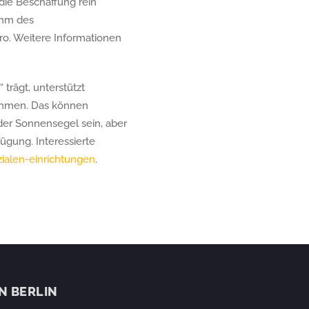
 die Beschaffung rein
amm des
ro. Weitere Informationen
trägt, unterstützt
ahmen. Das können
er Sonnensegel sein, aber
ügung. Interessierte
ialen-einrichtungen
.
IN BERLIN