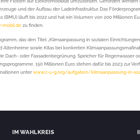
 ihre Flotten auf Elektromobilität umzustellen. Gefördert werden
ahrzeuge und der Aufbau der Ladeinfrastruktur. Das Förderprogr
(BMU) läuft bis 2022 und hat ein Volumen von 200 Millionen Eu
-mobil.de
zu finden.
amm, das den Titel „Klimaanpassung in sozialen Einrichtungen“ 
nd Altenheime sowie Kitas bei konkreten Klimaanpassungsmaßn
ie Dach- oder Fassadenbegrünung, Speicher für Regenwasser od
ngsprogramme. 150 Millionen Euro stehen dafür bis 2023 zur Verf
rmationen unter
www.z-u-g.org/aufgaben/klimaanpassung-in-soz
IM WAHLKREIS