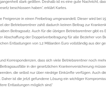
angenheit stark gelitten. Deshalb ist es eine gute Nachricht, das
esetz beschlossen haben“, erklärt Kartes.
ge Freigrenze in einen Freibetrag umgewandelt. Dieser wird bei 1
ttel der Betriebsrentner zahlt dadurch keinen Beitrag zur Kranken
halben Beitragssatz. Auch für die übrigen Betriebsrentner gibt es 
er Abschaffung der Doppelverbeitragung für alle Bezieher von Bet
lichen Entlastungen von 1,2 Milliarden Euro vollständig aus der ge
und Korrespondenzen, dass sich viele Betriebsrentner noch mehr
ie Beitragsausfälle in der gesetzlichen Krankenversicherung müss
werden, die selbst nur über niedrige Einkünfte verfügen. Auch d
 Daher ist die jetzt gefundene Lösung ein wichtiger Kompromiss.
itere Entlastungen möglich sind.“