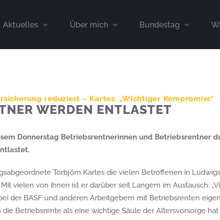
Aktuelles
Über mich
Bundestag
Wa
rsicherung reduziert – Kartes: „Wichtiger Kompromiss“
TNER WERDEN ENTLASTET
esem Donnerstag Betriebsrentnerinnen und Betriebsrentner d
tlastet.
gsabgeordnete Torbjörn Kartes die vielen Betroffenen in Ludwig
 Mit vielen von ihnen ist er darüber seit Langem im Austausch. „V
i der BASF und anderen Arbeitgebern mit Betriebsrenten eigenv
n die Betriebsrente als eine wichtige Säule der Altersvorsorge hat