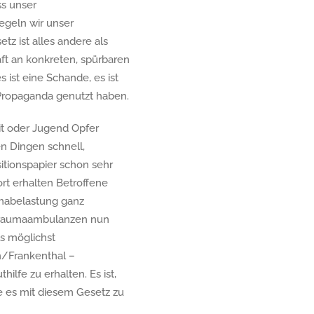
ss unser
egeln wir unser
z ist alles andere als
raft an konkreten, spürbaren
ist eine Schande, es ist
e Propaganda genutzt haben.
it oder Jugend Opfer
n Dingen schnell,
itionspapier schon sehr
t erhalten Betroffene
umabelastung ganz
 Traumaambulanzen nun
ls möglichst
n/Frankenthal –
lfe zu erhalten. Es ist,
ie es mit diesem Gesetz zu