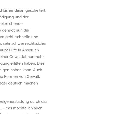
d bisher daran gescheitert,
hädigung und der
weitreichende
e genügt nun die
um geht, schnelle und
hr, sehr schwer rechtssicher
aupt Hilfe in Anspruch
 einer Gewalttat nunmehr
gung erlitten haben. Dies
 Folgen haben kann. Auch
eue Formen von Gewalt,
wieder deutlich machen
nzeigenerstattung durch das
l – das möchte ich auch