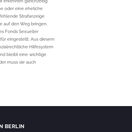
r erkennen gleichzeitig
e oder eine eheliche
e fehlende Strafanzeige
te auf den Weg bringen.
des Fonds Sexueller
ür eingestellt. Aus diesem
ialrechtliche Hilfesystem
d bleibt eine wichtige
, der muss sie auch
IN BERLIN