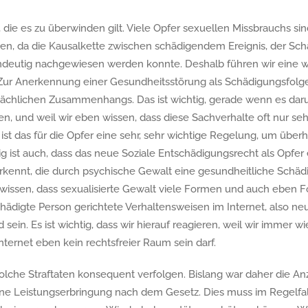
 die es zu überwinden gilt. Viele Opfer sexuellen Missbrauchs sin
en, da die Kausalkette zwischen schädigendem Ereignis, der Sc
ndeutig nachgewiesen werden konnte. Deshalb führen wir eine 
Zur Anerkennung einer Gesundheitsstörung als Schädigungsfolg
sächlichen Zusammenhangs. Das ist wichtig, gerade wenn es dar
sten, und weil wir eben wissen, dass diese Sachverhalte oft nur se
ist das für die Opfer eine sehr, sehr wichtige Regelung, um überh
 ist auch, dass das neue Soziale Entschädigungsrecht als Opfer
kennt, die durch psychische Gewalt eine gesundheitliche Schädi
ir wissen, dass sexualisierte Gewalt viele Formen und auch eben
hädigte Person gerichtete Verhaltensweisen im Internet, also n
sein. Es ist wichtig, dass wir hierauf reagieren, weil wir immer 
ternet eben kein rechtsfreier Raum sein darf.
ir solche Straftaten konsequent verfolgen. Bislang war daher die A
ine Leistungserbringung nach dem Gesetz. Dies muss im Regelfal