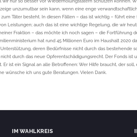
il wir nur so besser vor Wiederholungstätern schützen können. Wi
nzeige unzumutbar sein kann, wenn eine enge verwandtschaftlich
zum Täter besteht. In diesen Fällen – das ist wichtig – führt ein
on Leistungen; auch das ist eine wichtige Regelung, die wir heu
meiner Fraktion – das möchte ich noch sagen – die Fortführung 
lienministerium hat rund 45 Millionen Euro im Haushalt 2020 daf
nterstützung, deren Bedürfnisse nicht durch das bestehende soz
icht durch das neue Opferentschädigungsrecht. Der Fonds ist un
 Er ist ein Signal an alle Betroffenen: Wer Hilfe braucht, der soll
e wünsche ich uns gute Beratungen. Vielen Dank.
IM WAHLKREIS