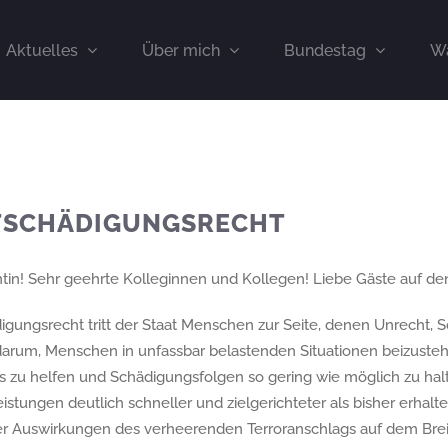
Aktuelles
Über mich
Bundestag
Wa
TSCHÄDIGUNGSRECHT
ntin! Sehr geehrte Kolleginnen und Kollegen! Liebe Gäste auf de
igungsrecht tritt der Staat Menschen zur Seite, denen Unrecht, 
 darum, Menschen in unfassbar belastenden Situationen beizusteh
 zu helfen und Schädigungsfolgen so gering wie möglich zu halt
stungen deutlich schneller und zielgerichteter als bisher erhalten
r Auswirkungen des verheerenden Terroranschlags auf dem Breits