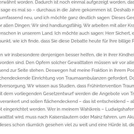
erwähnt worden. Dadurch ist noch einmal aufgezeigt worden, da
 sage es mal so – durchaus in die Jahre gekommen ist. Deshalb r
umfassend neu, und ich möchte ganz deutlich sagen: Dieses Geset
vor allen Dingen: Wir sind handlungsfähig. Wir arbeiten mit aller K
schen in unserem Land. Ich möchte auch sagen: Herr Sichert, es 
unkt, wie ich finde, dass Sie diese Debatte heute für Ihre billig
 wir insbesondere denjenigen besser helfen, die in ihrer Kindhe
orden sind. Den Opfern solcher Gewalttaten müssen wir vor alle
end zur Seite stehen. Deswegen hat meine Fraktion in ihrem Pos
ächendeckende Einrichtung von Traumaambulanzen gefordert. Dor
versorgung. Wir wissen aus Studien, dass Frühintervention Tra
Mit dem vorliegenden Gesetzentwurf werden die Angebote von
verankert und sollen flächendeckend – das ist entscheidend – a
t eingerichtet werden. Wer in meinem Wahlkreis – Ludwigshafe
ttat wird, muss nach Kaiserslautern oder Mainz fahren, um Akuthi
 dieses schon räumlich gesehen viel zu weit und eine Hürde ist, d