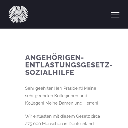
Zum
Inhalt
springen
ANGEHÖRIGEN-
ENTLASTUNGSGESETZ-
SOZIALHILFE
Sehr geehrter Herr Präsident! Meine
sehr geehrten Kolleginnen und
Kollegen! Meine Damen und Herren!
Wir entlasten mit diesem Gesetz circa
275 000 Menschen in Deutschland.