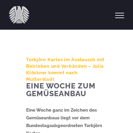
Zum
Inhalt
springen
Torbjörn Kartes im Austausch mit
Betrieben und Verbänden – Julia
Klöckner kommt nach
Mutterstadt
EINE WOCHE ZUM
GEMÜSEANBAU
Eine Woche ganz im Zeichen des
Gemüseanbaus liegt vor dem
Bundestagsabgeordneten Torbjörn