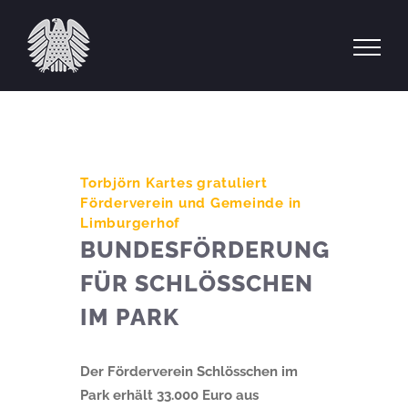
Zum
Inhalt
springen
Torbjörn Kartes gratuliert
Förderverein und Gemeinde in
Limburgerhof
BUNDESFÖRDERUNG
FÜR SCHLÖSSCHEN
IM PARK
Der Förderverein Schlösschen im
Park erhält 33.000 Euro aus