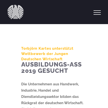
Zum
Inhalt
springen
Torbjörn Kartes unterstützt
Wettbewerb der Jungen
Deutschen Wirtschaft
AUSBILDUNGS-ASS
2019 GESUCHT
Die Unternehmen aus Handwerk,
Industrie, Handel und
Dienstleistungssektor bilden das
Rückgrat der deutschen Wirtschaft.