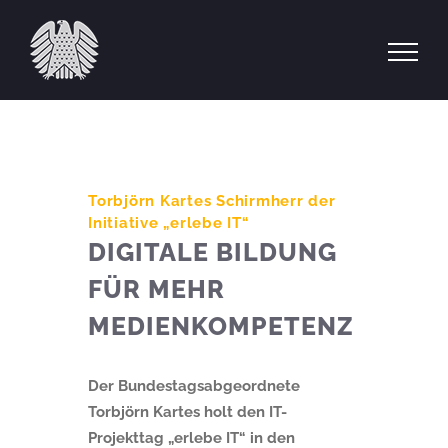
Zum
Inhalt
springen
Torbjörn Kartes Schirmherr der
Initiative „erlebe IT“
DIGITALE BILDUNG
FÜR MEHR
MEDIENKOMPETENZ
Der Bundestagsabgeordnete
Torbjörn Kartes holt den IT-
Projekttag „erlebe IT“ in den